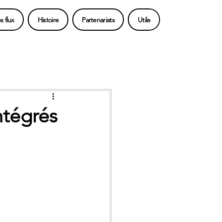
 flux
Histoire
Partenariats
Utile
ntégrés