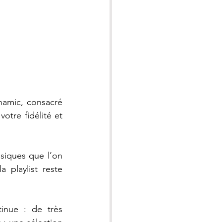
amic, consacré 
tre fidélité et 
iques que l’on 
playlist reste 
inue : de très 