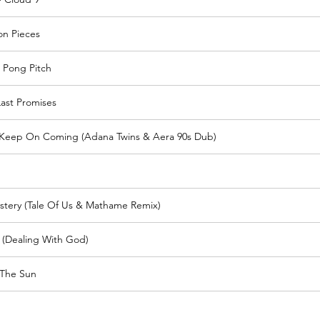
on Pieces
 Pong Pitch
ast Promises
Keep On Coming (Adana Twins & Aera 90s Dub)
stery (Tale Of Us & Mathame Remix)
 (Dealing With God)
 The Sun