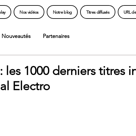
lay
Nos vidéos
Notre blog
Titres diffusés
URL des
Nouveautés
Partenaires
 les 1000 derniers titres i
al Electro