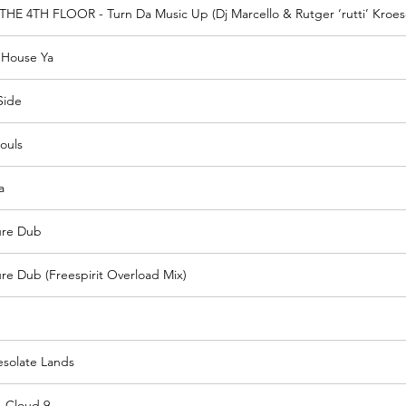
HE 4TH FLOOR - Turn Da Music Up (Dj Marcello & Rutger ‘rutti’ Kroes
l House Ya
Side
ouls
a
sure Dub
sure Dub (Freespirit Overload Mix)
solate Lands
 Cloud 9