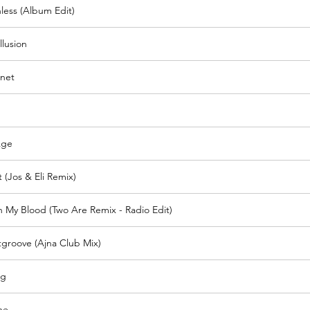
less (Album Edit)
llusion
anet
Age
 (Jos & Eli Remix)
 My Blood (Two Are Remix - Radio Edit)
tgroove (Ajna Club Mix)
ng
ne