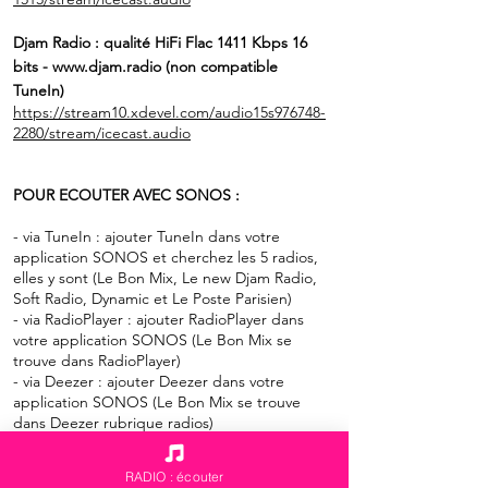
Djam Radio :
qualité HiFi Flac 1411 Kbps 16
bits
-
www.djam.radio
(non
compatible
TuneIn)
https://stream10.xdevel.com/audio15s976748-
2280/stream/icecast.audio
POUR ECOUTER AVEC SONOS :
- via TuneIn : ajouter TuneIn dans votre
application SONOS et cherchez les 5 radios,
elles y sont (Le Bon Mix, Le new Djam Radio,
Soft Radio, Dynamic et Le Poste Parisien)
- via RadioPlayer : ajouter RadioPlayer dans
votre application SONOS (Le Bon Mix se
trouve dans RadioPlayer)
- via Deezer : ajouter Deezer dans votre
application SONOS (Le Bon Mix se trouve
dans Deezer rubrique radios)
RADIO : écouter