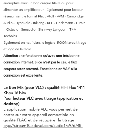
audiophile
avec un bon c
asque filaire ou pour
alimenter un amplificateur - Egalement pou
r
lect
eur
réseau lisant le format Flac :
Atoll - AVM - Cambridge
Audio - Dynaudio - Inklang - KEF -
Lindemann - Lumin
-
Octavio - Simaudio - Steinway Lyngdorf - T+A -
Technics
Egalement en natif dans le logiciel ROON avec titrage
et logo de la radio.
Attention : ne fonctionne qu'avec une très bonne
connexion Internet. Si ce n'est pas le cas, le flux
coupera assez souvent.
Fonctionne en Wi-fi si la
connexion est excellente.
Le Bon Mix (pour VLC) : qualité HiFi Flac 1411
Kbps 16 bits
Pour lecteur VLC avec titrage (application et
desktop)
L'application mobile VLC vous permet de
caster sur votre appareil compatible en
qualité FLAC et de récupérer le titrage
icyx://stream10.xdevel.com/audio17s976748-