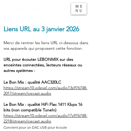
ME
NU
Liens URL au 3 janvier 2026
Merci de rentrer les liens URL ci-dessous dans
vos appareils qui proposent cette fonction.
URL pour écouter LEBONMIX sur des
enceintes connectées, lecteurs réseaux ou
autres systèmes :
Le Bon Mix : qu
alité AAC320LC
https://stream10.xdevel.com/audio13s976748-
2017/stream/icecast.audio
Le Bon Mix : qualité HiFi Flac 1411 Kbps 16
bits
(non
compatible TuneIn)
https://stream10.xdevel.com/audio17s976748-
2218/stream/icecast.audio
Convient pour
un DAC USB pour écoute