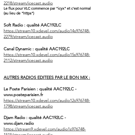
2218/stream/icecast.audio
Le flux pour VLC commence par "icyx" et c'est normal
(au lieu de "https")
Soft Radio : qualité AAC192
LC
https://stream10.xdevel.com/audio14s976748-
2279/stream/icecast.audio
Canal Dynamic : qualité AAC192
LC
https://stream10.xdevel.com/audio15s976748-
2112/stream/icecast.audio
AUTRES RADIOS EDITEES PAR LE BON MIX :
Le Poste Parisien : qualité AAC192
LC -
www.posteparisien.fr
https://stream10.xdevel.com/audio12s976748-
1798/stream/icecast.audio
Djam Radio : qualité AAC192LC -
www.djam.radio
https://stream9.xdevel.com/audio1s976748-
1515/stream/icecast.audio