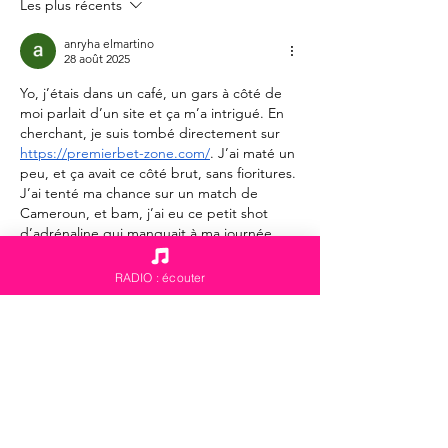
Les plus récents
anryha elmartino
28 août 2025
Yo, j’étais dans un café, un gars à côté de 
moi parlait d’un site et ça m’a intrigué. En 
cherchant, je suis tombé directement sur 
https://premierbet-zone.com/
. J’ai maté un 
peu, et ça avait ce côté brut, sans fioritures. 
J’ai tenté ma chance sur un match de 
Cameroun, et bam, j’ai eu ce petit shot 
d’adrénaline qui manquait à ma journée. 
Depuis, quand j’ai besoin de sentir un peu 
de tension, je retourne dessus. Pas de 
RADIO : écouter
chichi, juste l’envie de vibrer…
Afficher plus
J'aime
Répondre