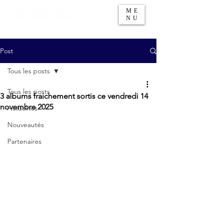
ME
NU
Post
Tous les posts
Tous les posts
3 albums fraichement sortis ce vendredi 14
novembre 2025
Actualités
Nouveautés
Partenaires